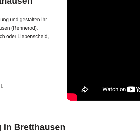
tthausen
zung und gestalten Ihr
ausen (Rennerod),
rch oder Liebenscheid,
t.
 in Bretthausen