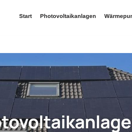
Start
Photovoltaikanlagen
Wärmepu
Start
Photovoltaikanlagen
Stromspeicher, Wärmepumpe, Photovoltaikanlage, Wallbox. ✓
 Solar & Wärmepumpenprofi. Gestalten Sie die Zukunft mit uns