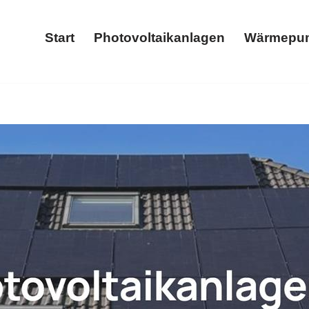
Start
Photovoltaikanlagen
Wärmepu
Start
Photovoltaikanlagen
als auch ✓Stromspeicher, Photovoltaikanlage, Wärmepumpe, W
allbox in Hambach? ➡️ 𝐖𝐎𝐋𝐓𝐈𝐂𝐒, Ihr Solar & Wärmepu