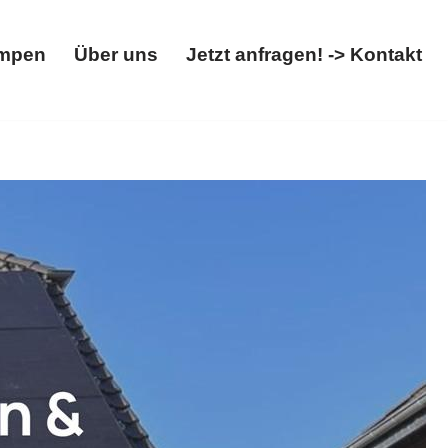
mpen
Über uns
Jetzt anfragen! -> Kontakt
Wärmepumpen
Über uns
Jetzt anfragen! -> Kontakt
allbox entdecken. Öffnen Sie ✓Photovoltaikanlage,
mpenexperte. Ihr Erfolg, unser Versprechen ✉.