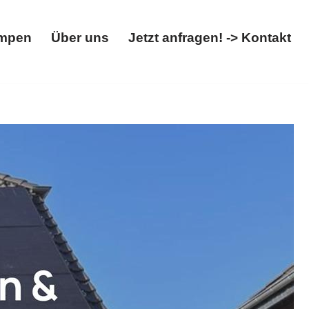
mpen
Über uns
Jetzt anfragen! -> Kontakt
Wärmepumpen
Über uns
Jetzt anfragen! -> Kontakt
ox. Gleich bei 𝐖𝐎𝐋𝐓𝐈𝐂𝐒: ✓Wärmepumpe,
ahl für Qualität ✉.