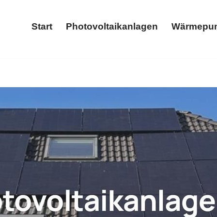
Start
Photovoltaikanlagen
Wärmepu
Start
Photovoltaikanlagen
ge oder ✓Photovoltaikanlage, Wärmepumpe, Stromspeicher, Wallb
allbox in Heiligenroth, Ihr Energiespezialist. Ihre erste W