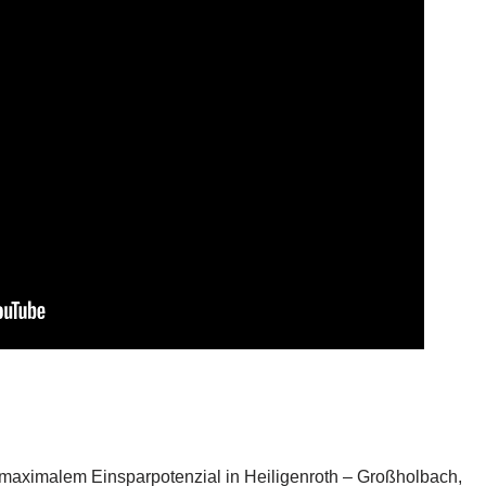
maximalem Einsparpotenzial in Heiligenroth – Großholbach,