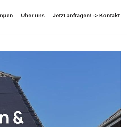
mpen
Über uns
Jetzt anfragen! -> Kontakt
Wärmepumpen
Über uns
Jetzt anfragen! -> Kontakt
lbox verfügbar. Haben Sie gesucht:
 PV-Fachmann. Lassen Sie sich von uns begeistern ✉.