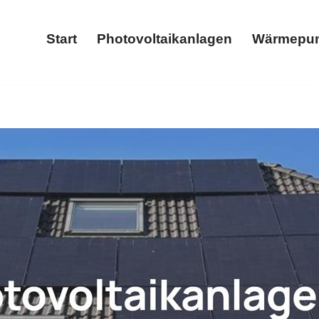
Start
Photovoltaikanlagen
Wärmepu
Start
Photovoltaikanlagen
𝐒 und ✓Wärmepumpe, Stromspeicher, Photovoltaikanlage, Wal
speicher oder ✓Wallbox in Idelberg. ➡️ 𝐖𝐎𝐋𝐓𝐈𝐂𝐒, Ihr