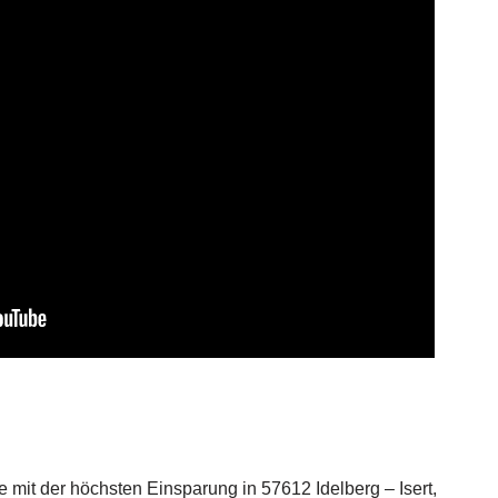
 mit der höchsten Einsparung in 57612 Idelberg – Isert,