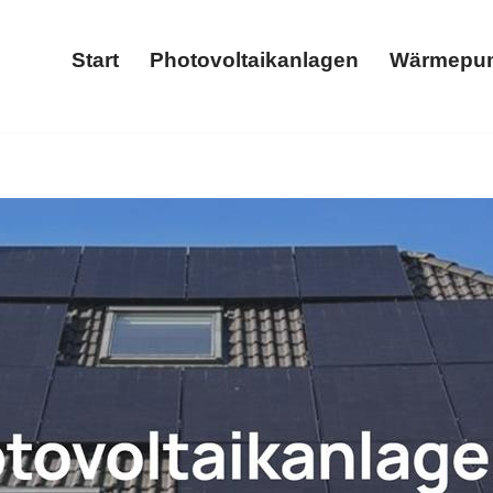
Start
Photovoltaikanlagen
Wärmepu
Start
Photovoltaikanlagen
𝐒 und ✓Photovoltaikanlage, Wärmepumpe, Stromspeicher, Wallb
romspeicher als auch ✓Wallbox in Iserlohn. Zusammen zum