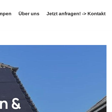
mpen
Über uns
Jetzt anfragen! -> Kontakt
Wärmepumpen
Über uns
Jetzt anfragen! -> Kontakt
ox. ➡️ 𝐖𝐎𝐋𝐓𝐈𝐂𝐒, Ihr Energieprofi für
 Ziel ✉.