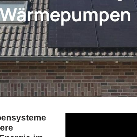
pensysteme
here