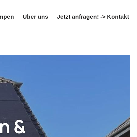
mpen
Über uns
Jetzt anfragen! -> Kontakt
Wärmepumpen
Über uns
Jetzt anfragen! -> Kontakt
pumpe, Wallbox. Ihre Adresse für ✓Photovoltaikanlage,
Entdecken Sie unsere Angebote ✉.