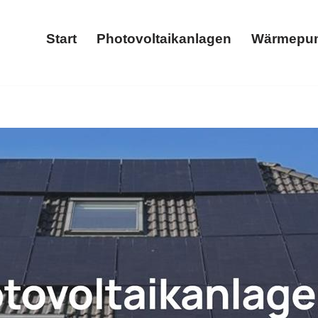
Start
Photovoltaikanlagen
Wärmepu
Start
Photovoltaikanlagen
𝐓𝐈𝐂𝐒 als auch ✓Photovoltaikanlage, Stromspeicher, Wärme
llbox für Kehlbach – ➡️ 𝐖𝐎𝐋𝐓𝐈𝐂𝐒, Ihr Solarexperte. 