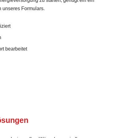
ergieversorgung zu starten, genügt ein ein
n unseres Formulars.
ziert
n
rt bearbeitet
Lösungen