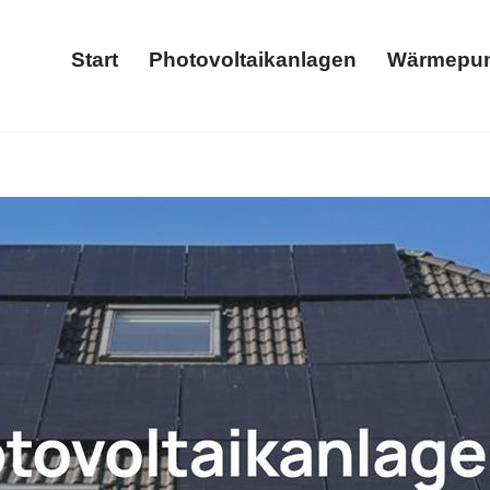
Start
Photovoltaikanlagen
Wärmepu
Start
Photovoltaikanlagen
𝐓𝐈𝐂𝐒 als auch ✓Wärmepumpe, Photovoltaikanlage, Stromspeic
rmepumpe, ✓Stromspeicher und ✓Wallbox. Mit uns an Ihrer S