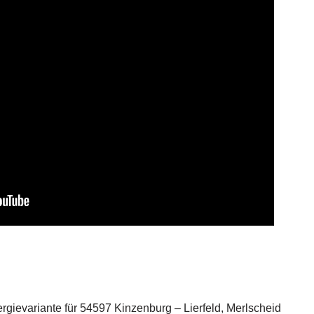
rgievariante für 54597 Kinzenburg – Lierfeld, Merlscheid