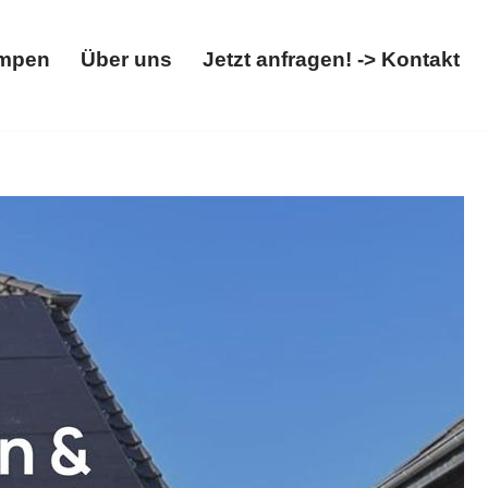
mpen
Über uns
Jetzt anfragen! -> Kontakt
Wärmepumpen
Über uns
Jetzt anfragen! -> Kontakt
her, Wallbox. ➡️ 𝐖𝐎𝐋𝐓𝐈𝐂𝐒, in 54597 Kinzenburg – Ihr
eite ✉.