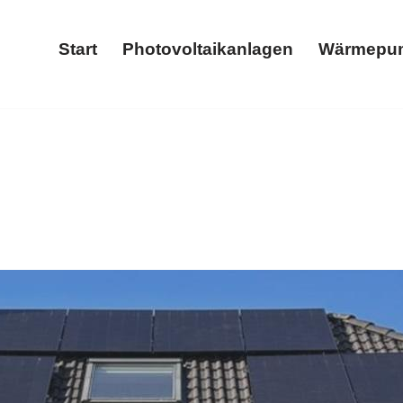
Start
Photovoltaikanlagen
Wärmepu
Start
Photovoltaikanlagen
𝐓𝐈𝐂𝐒 als auch ✓Photovoltaikanlage, Wärmepumpe, Stromspeic
mspeicher oder ✓Wallbox Ihr Energieexperte. Vertrauen S