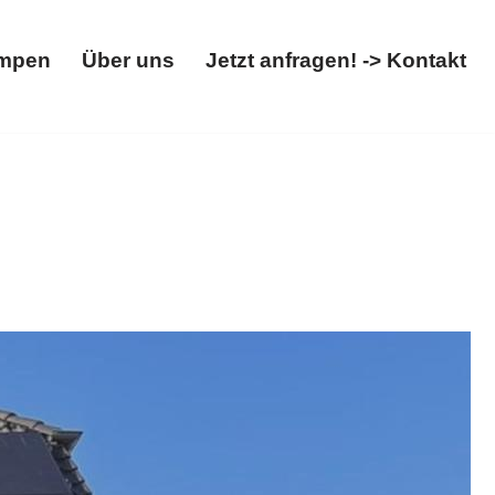
mpen
Über uns
Jetzt anfragen! -> Kontakt
Wärmepumpen
Über uns
Jetzt anfragen! -> Kontakt
her, Wallbox. ➡️ 𝐖𝐎𝐋𝐓𝐈𝐂𝐒, in Minderlittgen sind
ie auf unsere Expertise ✉.