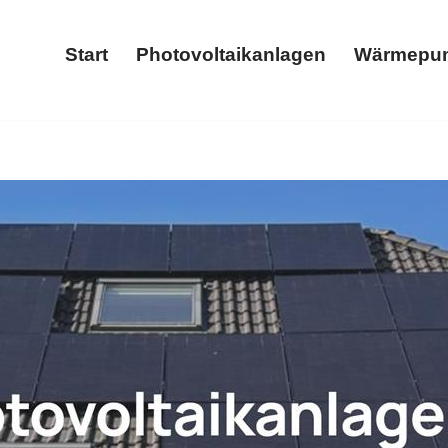
Start
Photovoltaikanlagen
Wärmepu
Start
Photovoltaikanlagen
𝐒 oder ✓Stromspeicher, Photovoltaikanlage, Wärmepumpe, Wa
rt bei 𝐖𝐎𝐋𝐓𝐈𝐂𝐒 – Ihr PV-Fachmann. Ihre Zufriedenheit