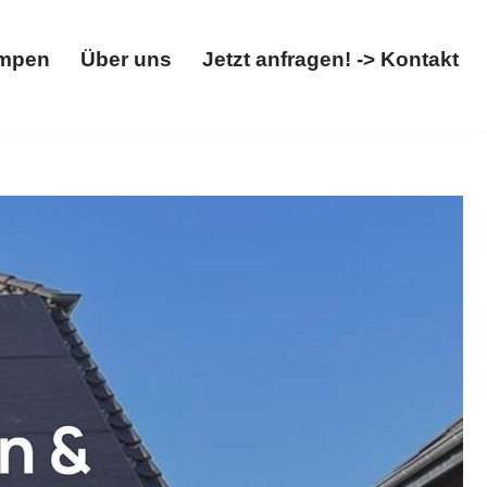
mpen
Über uns
Jetzt anfragen! -> Kontakt
Wärmepumpen
Über uns
Jetzt anfragen! -> Kontakt
llbox. Lieferbar: ✓Photovoltaikanlage, ✓Solaranlage,
 ist unsere Priorität ✉.