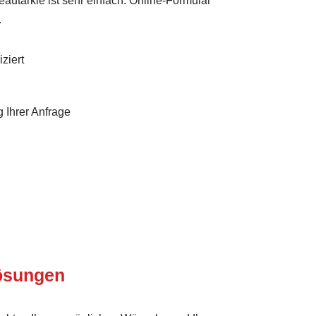
eautarkie ist sehr einfach: Online-Formular
.
ziert
 Ihrer Anfrage
Lösungen