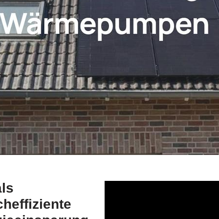
ls
heffiziente