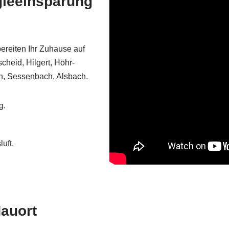
gieeinsparung
bereiten Ihr Zuhause auf
heid, Hilgert, Höhr-
n, Sessenbach, Alsbach.
g.
uft.
Nauort