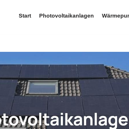
Start
Photovoltaikanlagen
Wärmepu
Start
Photovoltaikanlagen
𝐓𝐈𝐂𝐒 als auch ✓Photovoltaikanlage, Stromspeicher, Wärm
peicher und ✓Wallbox in Niederhofen. ➡️ 𝐖𝐎𝐋𝐓𝐈𝐂𝐒, I