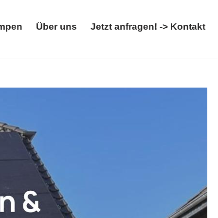
mpen
Über uns
Jetzt anfragen! -> Kontakt
Wärmepumpen
Über uns
Jetzt anfragen! -> Kontakt
epumpe, Wallbox. Ihre Anfrage endet hier:
hr Energiefachmann. Ihre Zufriedenheit ist unsere