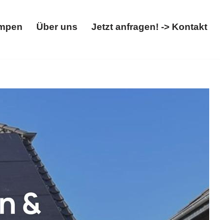
mpen
Über uns
Jetzt anfragen! -> Kontakt
Wärmepumpen
Über uns
Jetzt anfragen! -> Kontakt
ox. Öffnen Sie ✓Solaranlage, ✓Photovoltaikanlage,
mann. Gemeinsam gestalten wir die Zukunft ✉.