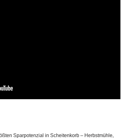
rößten Sparpotenzial in Scheitenkorb – Herbstmühle,