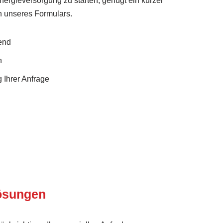
ergieversorgung zu starten, genügt ein kurzer
n unseres Formulars.
end
n
 Ihrer Anfrage
Lösungen