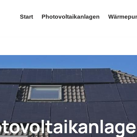
Start
Photovoltaikanlagen
Wärmepu
Start
Photovoltaikanlagen
oder ✓Wärmepumpe, Photovoltaikanlage, Stromspeicher, Wallb
itenkorb? ➡️ 𝐖𝐎𝐋𝐓𝐈𝐂𝐒, Ihr Solar & Wärmepumpenfach