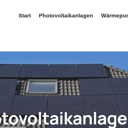
Start
Photovoltaikanlagen
Wärmepu
Start
Photovoltaikanlagen
 und ✓Stromspeicher, Photovoltaikanlage, Wärmepumpe, Wallbox
omspeicher als auch ✓Wallbox für Seiwerath, Ihr Solar &