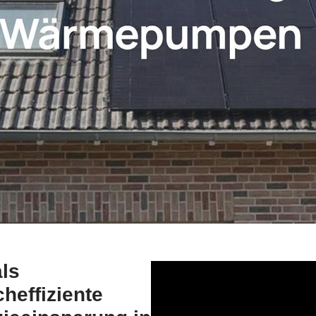
ls
heffiziente