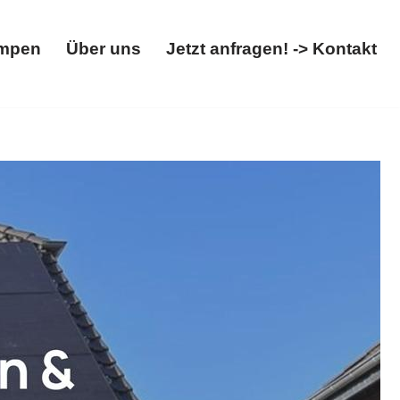
mpen
Über uns
Jetzt anfragen! -> Kontakt
Wärmepumpen
Über uns
Jetzt anfragen! -> Kontakt
 verfügbar. Sofort bei 𝐖𝐎𝐋𝐓𝐈𝐂𝐒:
 Wärmepumpenexperte. Wir freuen uns auf Ihren Besuch