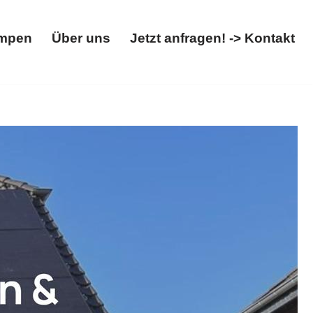
mpen
Über uns
Jetzt anfragen! -> Kontakt
Wärmepumpen
Über uns
Jetzt anfragen! -> Kontakt
allbox anschauen. Ihre Adresse für ✓Wärmepumpe,
fachmann. Wir sind für Sie da ✉.