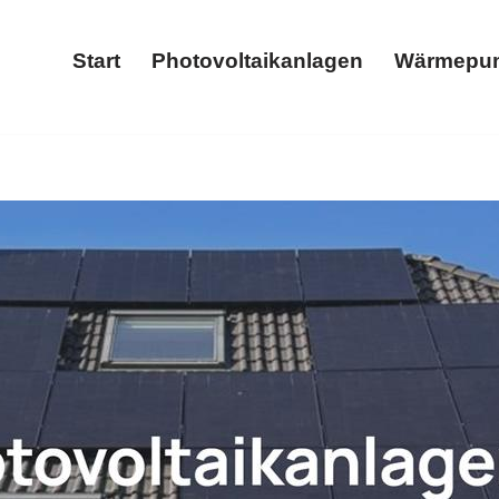
Start
Photovoltaikanlagen
Wärmepu
Start
Photovoltaikanlagen
e oder ✓Wärmepumpe, Photovoltaikanlage, Stromspeicher, W
Wallbox für 54662 Speicher – ➡️ 𝐖𝐎𝐋𝐓𝐈𝐂𝐒, Ihr Energie