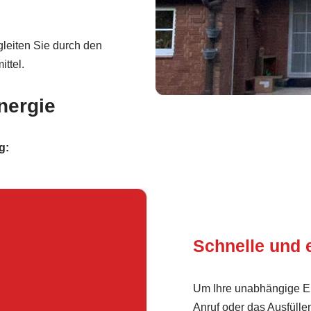
leiten Sie durch den
ittel.
nergie
g:
Schnelle und 
Um Ihre unabhängige En
Anruf oder das Ausfülle