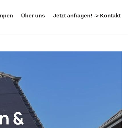
mpen
Über uns
Jetzt anfragen! -> Kontakt
Wärmepumpen
Über uns
Jetzt anfragen! -> Kontakt
anlage, Wallbox. ➡️ 𝐖𝐎𝐋𝐓𝐈𝐂𝐒, Ihr SolarFachmann für
r Versprechen ✉.