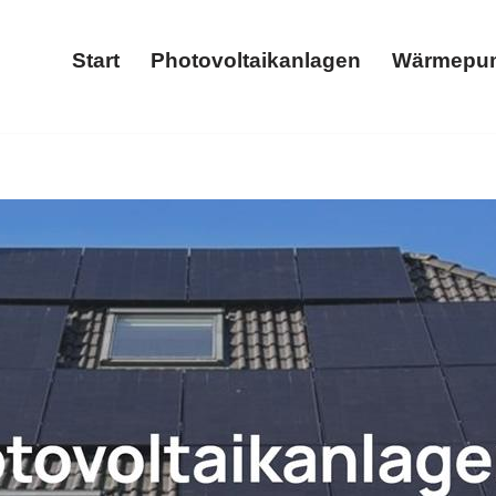
Start
Photovoltaikanlagen
Wärmepu
Start
Photovoltaikanlagen
𝐋𝐓𝐈𝐂𝐒 als auch ✓Wärmepumpe, Stromspeicher, Photovoltaik
mspeicher als auch ✓Wallbox für Strüth. Ihr Erfolg, unse