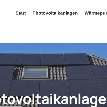
Start
Photovoltaikanlagen
Wärmepu
Start
Photovoltaikanlagen
𝐒 und ✓Wärmepumpe, Photovoltaikanlage, Stromspeicher, Wa
em? ➡️ 𝐖𝐎𝐋𝐓𝐈𝐂𝐒, Ihr Solar & Wärmepumpenexperte. Zö