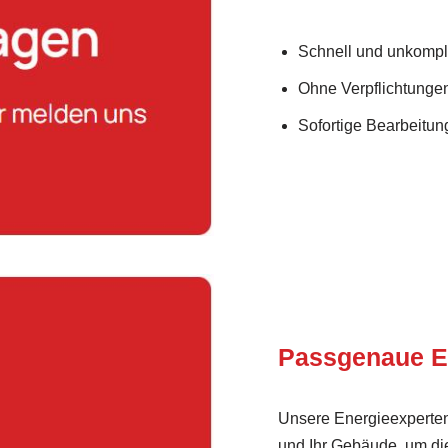
Schnell und unkompli
Ohne Verpflichtunge
Sofortige Bearbeitung
Passgenaue E
Unsere Energieexperten
und Ihr Gebäude, um di