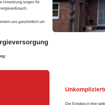
le Umsetzung sorgen für
nergieverbrauch.
mmern uns ganzheitlich um
ergieversorgung
ung:
Unkomplizier
Der Einstieg in Ihre se