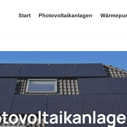
Start
Photovoltaikanlagen
Wärmepu
Start
Photovoltaikanlagen
𝐂𝐒 und ✓Stromspeicher, Wärmepumpe, Photovoltaikanlage,
 Sie ➡️ 𝐖𝐎𝐋𝐓𝐈𝐂𝐒, Ihr Solarprofi für 54472 Veldenz. Me