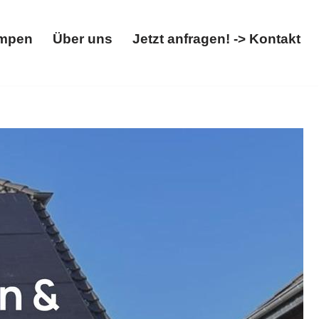
mpen
Über uns
Jetzt anfragen! -> Kontakt
Wärmepumpen
Über uns
Jetzt anfragen! -> Kontakt
 Wallbox. ✓Wärmepumpe, ✓Solaranlage,
lden Sie sich bei uns ✉.