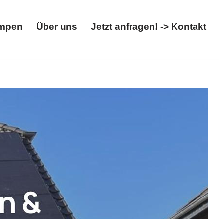
mpen
Über uns
Jetzt anfragen! -> Kontakt
Wärmepumpen
Über uns
Jetzt anfragen! -> Kontakt
ox entdecken. Ihre Adresse für ✓Photovoltaikanlage,
list. Folgen Sie uns auf unseren Kanälen ✉.