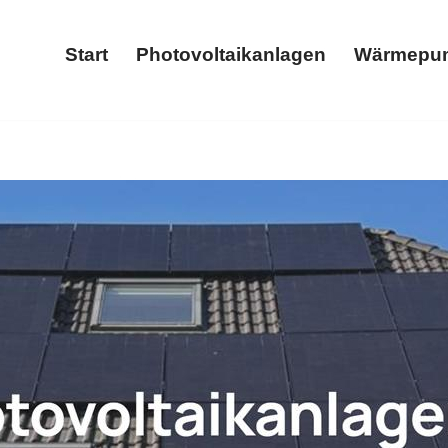
Start
Photovoltaikanlagen
Wärmepu
Start
Photovoltaikanlagen
oder ✓Wärmepumpe, Photovoltaikanlage, Stromspeicher, Wallb
lbox in 56244 Vielbach – ➡️ 𝐖𝐎𝐋𝐓𝐈𝐂𝐒, Ihr SolarSpezia