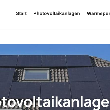
Start
Photovoltaikanlagen
Wärmepu
Start
Photovoltaikanlagen
 ✓Stromspeicher, Wärmepumpe, Photovoltaikanlage, Wallbox.
𝐒, Ihr SolarExperte in 35796 Weinbach. Nutzen Sie unsere 