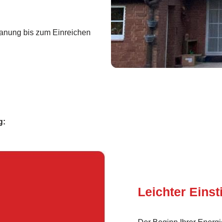
anung bis zum Einreichen
g:
Leichter Einst