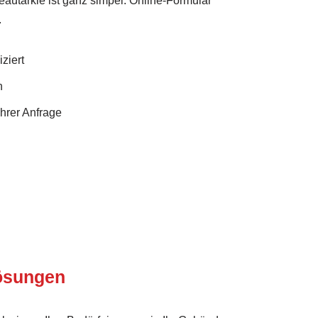
eautarkie ist ganz simpel: Online-Formular
.
ziert
n
Ihrer Anfrage
Lösungen