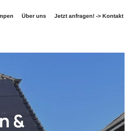
mpen
Über uns
Jetzt anfragen! -> Kontakt
Wärmepumpen
Über uns
Jetzt anfragen! -> Kontakt
box. 𝐖𝐎𝐋𝐓𝐈𝐂𝐒, Ihr Solar &
peicher als auch ✓Wallbox. Gemeinsam zu