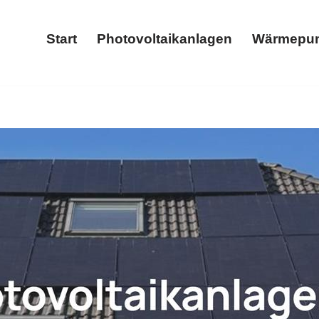
Start
Photovoltaikanlagen
Wärmepu
Start
Photovoltaikanlagen
𝐂𝐒 und ✓Stromspeicher, Wärmepumpe, Photovoltaikanlage, Wall
hotovoltaikanlage, ✓Wärmepumpe, ✓Solaranlage, ✓Stroms