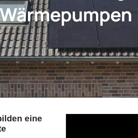
lden eine
te