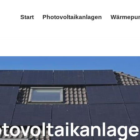
Start
Photovoltaikanlagen
Wärmepu
Start
Photovoltaikanlagen
ls auch ✓Stromspeicher, Wärmepumpe, Photovoltaikanlage, Wa
 ➡️ 𝐖𝐎𝐋𝐓𝐈𝐂𝐒, Ihr SolarProfi. Wir sind Ihr Schlüssel zu