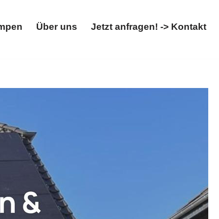
mpen
Über uns
Jetzt anfragen! -> Kontakt
Wärmepumpen
Über uns
Jetzt anfragen! -> Kontakt
llbox. Benötigen Sie ✓Wärmepumpe, ✓Photovoltaikanlage,
m Erfolg ✉.