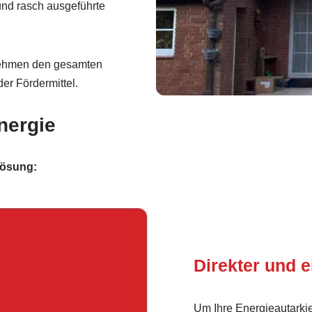
nd rasch ausgeführte
ehmen den gesamten
er Fördermittel.
nergie
tlösung:
Direkter und e
Um Ihre Energieautarkie