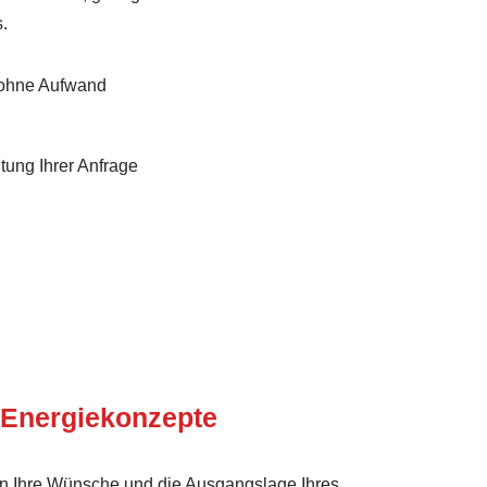
.
 ohne Aufwand
tung Ihrer Anfrage
 Energie­konzepte
n Ihre Wünsche und die Ausgangslage Ihres