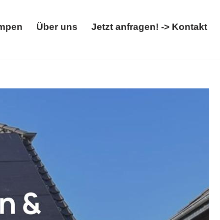
mpen
Über uns
Jetzt anfragen! -> Kontakt
Wärmepumpen
Über uns
Jetzt anfragen! -> Kontakt
rt bei 𝐖𝐎𝐋𝐓𝐈𝐂𝐒: ✓Photovoltaikanlage,
nd Sie es auch? ✉.