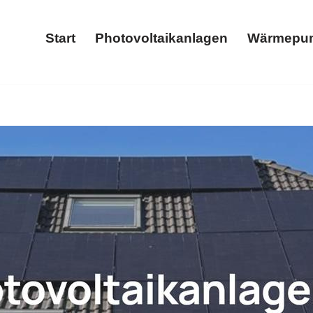
Start
Photovoltaikanlagen
Wärmepu
Start
Photovoltaikanlagen
✓Photovoltaikanlage, Stromspeicher, Wärmepumpe, Wallbox. Sofo
ox für Möntenich, Ihr Energieexperte. Wir sind bereit, si